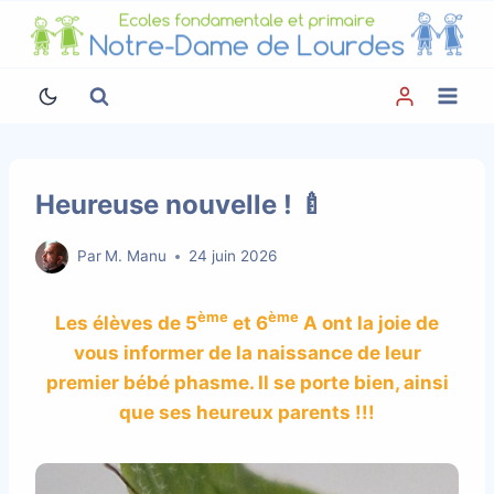
Aller
au
contenu
Heureuse nouvelle ! 🍼
Par
M. Manu
24 juin 2026
ème
ème
Les élèves de 5
et 6
A ont la joie de
vous informer de la naissance de leur
premier bébé phasme. Il se porte bien, ainsi
que ses heureux parents !!!