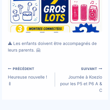
⚠️ Les enfants doivent être accompagnés de
leurs parents. 🤗
Navigation
PRÉCÉDENT
SUIVANT
Heureuse nouvelle !
Journée à Koezio
de
🍼
pour les P5 et P6 A &
l’article
C