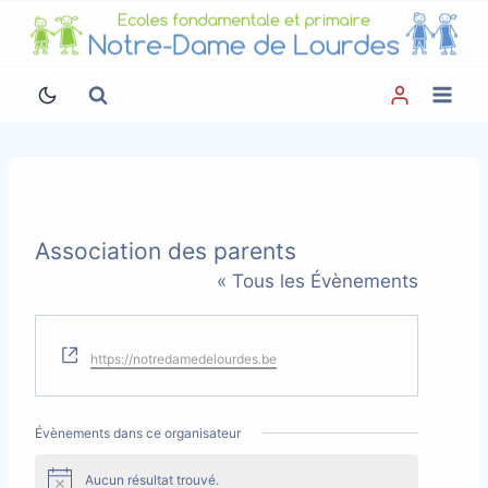
Aller
au
contenu
Association des parents
« Tous les Évènements
Site
https://notredamedelourdes.be
web
Évènements dans ce organisateur
Aucun résultat trouvé.
Notice