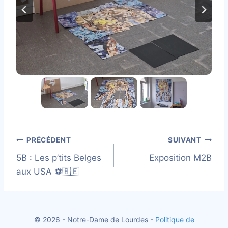
Navigation
PRÉCÉDENT
SUIVANT
5B : Les p’tits Belges
Exposition M2B
de
aux USA ⚽🇧🇪
l’article
© 2026 - Notre-Dame de Lourdes -
Politique de