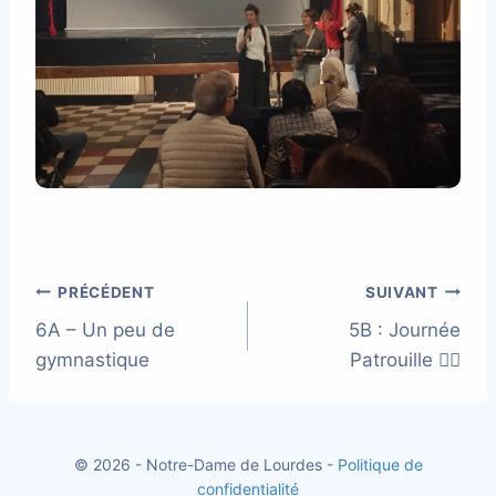
Navigation
PRÉCÉDENT
SUIVANT
6A – Un peu de
5B : Journée
de
gymnastique
Patrouille 👮‍♀️
l’article
© 2026 - Notre-Dame de Lourdes -
Politique de
confidentialité