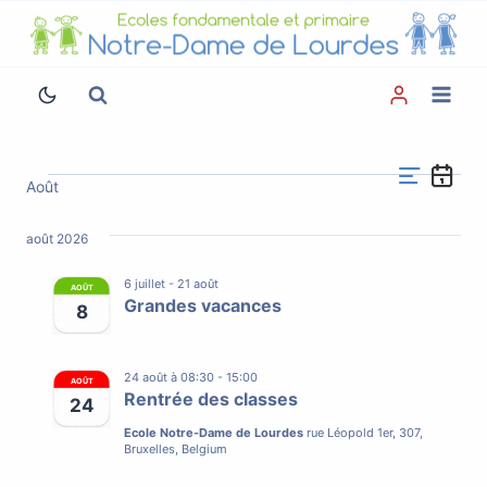
Aller
au
contenu
Na
Août
Évènements
de
Navigation
Sélectionnez
vu
par
une
août 2026
Év
date.
consultations
6 juillet
-
21 août
AOÛT
Grandes vacances
8
24 août à 08:30
-
15:00
AOÛT
Rentrée des classes
24
Ecole Notre-Dame de Lourdes
rue Léopold 1er, 307,
Bruxelles, Belgium