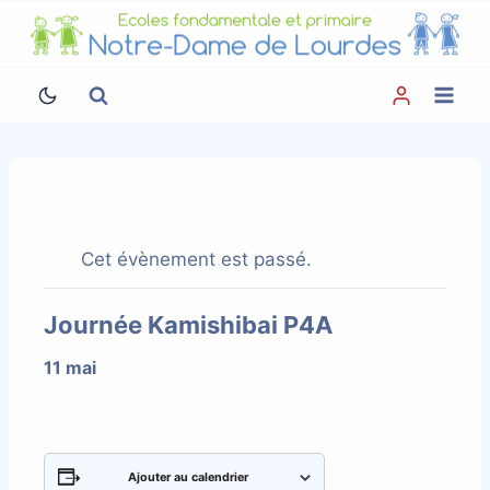
Aller
au
contenu
Cet évènement est passé.
Journée Kamishibai P4A
11 mai
Ajouter au calendrier